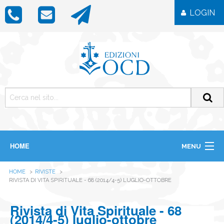
LOGIN
HOME
MENU
CHI SIAMO
HOME
RIVISTE
LIBRI
RIVISTA DI VITA SPIRITUALE - 68 (2014/4-5) LUGLIO-OTTOBRE
RIVISTE
ICONE
Rivista di Vita Spirituale - 68
IMMAGINI
(2014/4-5) luglio-ottobre
OGGETTISTICA