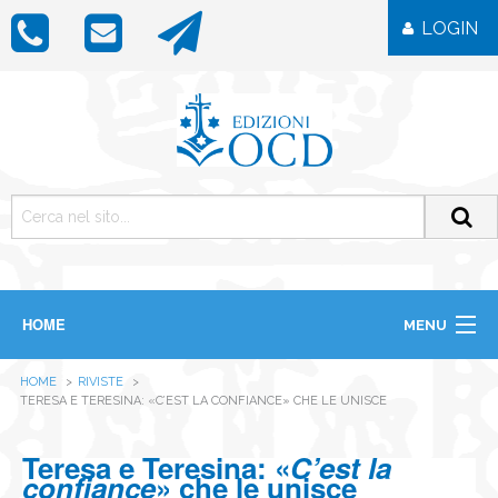
LOGIN
HOME
MENU
CHI SIAMO
HOME
RIVISTE
LIBRI
TERESA E TERESINA: «C’EST LA CONFIANCE» CHE LE UNISCE
RIVISTE
ICONE
Teresa e Teresina: «
C’est la
IMMAGINI
confiance
» che le unisce
OGGETTISTICA