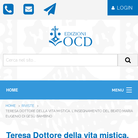
LOGIN
HOME
MENU
CHI SIAMO
HOME
RIVISTE
LIBRI
TERESA DOTTORE DELLA VITA MISTICA. L’INSEGNAMENTO DEL BEATO MARIA
RIVISTE
EUGENIO DI GESÙ BAMBINO
ICONE
IMMAGINI
Teresa Dottore della vita mistica.
OGGETTISTICA