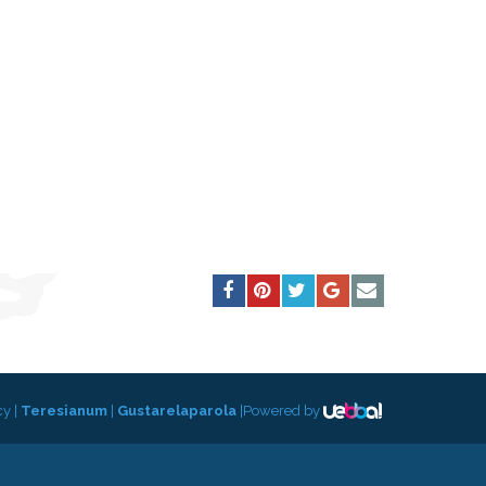
cy
|
Teresianum
|
Gustarelaparola
|
Powered by