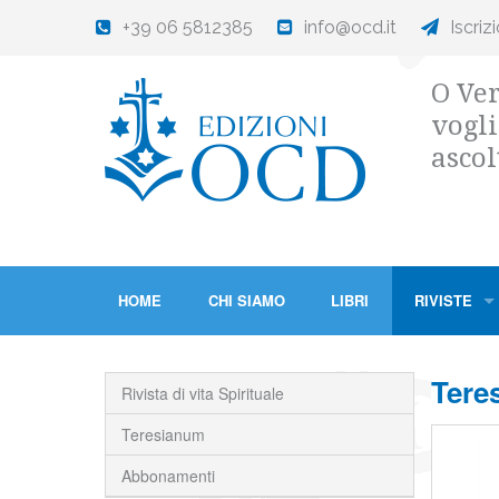
+39 06 5812385
info@ocd.it
Iscriz
O Ver
vogli
ascol
HOME
CHI SIAMO
LIBRI
RIVISTE
Tere
Rivista di vita Spirituale
Teresianum
Abbonamenti