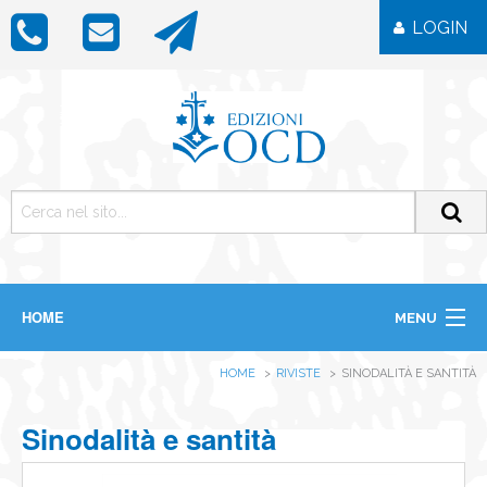
LOGIN
HOME
MENU
CHI SIAMO
HOME
RIVISTE
SINODALITÀ E SANTITÀ
LIBRI
RIVISTE
ICONE
Sinodalità e santità
IMMAGINI
OGGETTISTICA