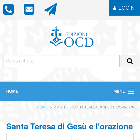
LOGIN
HOME
MENU
CHI SIAMO
HOME
RIVISTE
SANTA TERESA DI GESÙ E L'ORAZIONE
LIBRI
RIVISTE
ICONE
Santa Teresa di Gesù e l'orazione
IMMAGINI
OGGETTISTICA