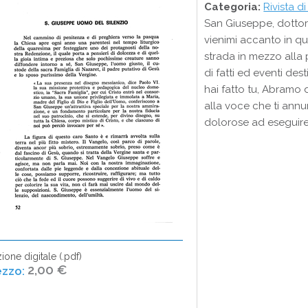
Categoria:
Rivista di
San Giuseppe, dottore
vienimi accanto in qu
strada in mezzo alla 
di fatti ed eventi de
hai fatto tu, Abramo 
alla voce che ti annun
dolorose ad eseguire
ione digitale (.pdf)
2,00 €