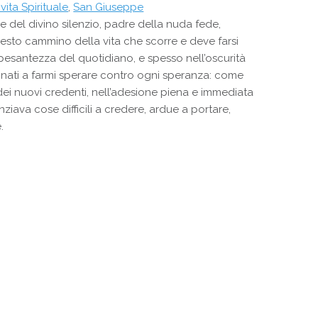
 vita Spirituale
,
San Giuseppe
 del divino silenzio, padre della nuda fede,
esto cammino della vita che scorre e deve farsi
pesantezza del quotidiano, e spesso nell’oscurità
stinati a farmi sperare contro ogni speranza: come
dei nuovi credenti, nell’adesione piena e immediata
ziava cose difficili a credere, ardue a portare,
.