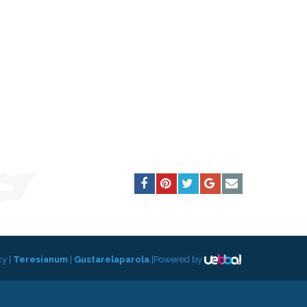
cy
|
Teresianum
|
Gustarelaparola
|
Powered by