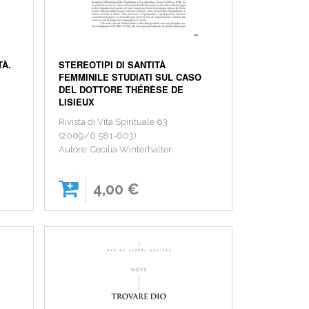
TÀ.
STEREOTIPI DI SANTITÀ
FEMMINILE STUDIATI SUL CASO
DEL DOTTORE THÉRÈSE DE
LISIEUX
Rivista di Vita Spirituale 63
(2009/6:581-603)
Autore: Cecilia Winterhalter
4,00 €