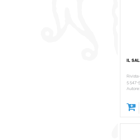
IL SA
Rivista
5:547-
Autore