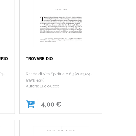
ERIO
TROVARE DIO
/4-
Rivista di Vita Spirituale 63 (2009/4-
5:529-532)
Autore: Lucio Coco
4,00 €