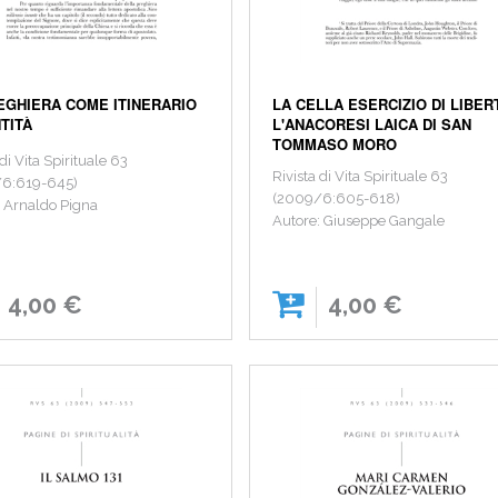
EGHIERA COME ITINERARIO
LA CELLA ESERCIZIO DI LIBER
NTITÀ
L'ANACORESI LAICA DI SAN
TOMMASO MORO
 di Vita Spirituale 63
Rivista di Vita Spirituale 63
6:619-645)
(2009/6:605-618)
: Arnaldo Pigna
Autore: Giuseppe Gangale
4,00 €
4,00 €