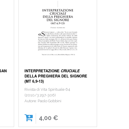
 SAN
INTERPRETAZIONE
CRUCIALE
DELLA PREGHIERA DEL SIGNORE
(MT 6,9-13)
Rivista di Vita Spirituale 64
(2010/3:297-306)
Autore: Paolo Gobbini
4,00 €