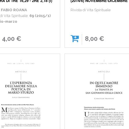
A DI 1RE 16,29 - 2RE 2,18 (I)
(2014/6) NOVEMBRE-DICEMBRE
:
FABIO ROANA
Rivista di Vita Spirituale
di Vita Spirituale:
69 (2015/1)
io-marzo
4,00 €
8,00 €