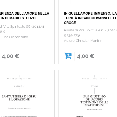
ERIENZA DELL'AMORE NELLA
IN QUELL’AMORE IMMENSO. LA
CA DI MARIO STURZO
TRINITÀ IN SAN GIOVANNI DEL
CROCE
 di Vita Spirituale 68 (2014/4-
Rivista di Vita Spirituale 68 (2014
587)
5:525-573)
: Luca Crapanzano
Autore: Christian Manfrin
4,00 €
4,00 €