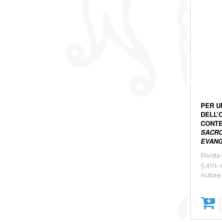
PER U
DELL’
CONT
SACRO
EVANG
Rivista
5:401-
Autore: