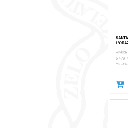
SANTA
L'ORA
Rivista
5:479-
Autore