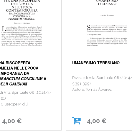
NA RISCOPERTA
UMANESIMO TERESIANO
OMELIA NELL’EPOCA
EMPORANEA DA
Rivista di Vita Spirituale 68 (2014
SANCTUM CONCILIUM
A
ELII GAUDIUM
5:391-399)
Autore: Tomás Álvarez
 di Vita Spirituale 68 (2014/4-
421)
 Giuseppe Midili
4,00 €
4,00 €