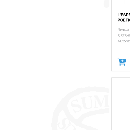
L'ESP
POETI
Rivista
5:575-
Autore