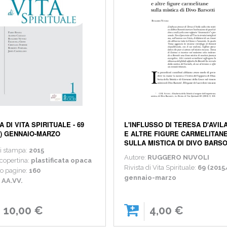
A DI VITA SPIRITUALE - 69
L'INFLUSSO DI TERESA D'AVIL
/1) GENNAIO-MARZO
E ALTRE FIGURE CARMELITAN
SULLA MISTICA DI DIVO BARSO
i stampa:
2015
Autore:
RUGGERO NUVOLI
 copertina:
plastificata opaca
Rivista di Vita Spirituale:
69 (2015
 pagine:
160
gennaio-marzo
:
AA.VV.
10,00 €
4,00 €