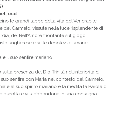
6)
el, ocd
icino le grandi tappe della vita del Venerabile
e del Carmelo, vissute nella luce risplendente di
ordia, del Bell’Amore trionfante sul giogo
ista ungherese e sulle debolezze umane.
tà e il suo sentire mariano
 sulla presenza del Dio-Trinità nell’interiorità di
l suo sentire con Maria nel contesto del Carmelo.
ale al suo spirito mariano ella medita la Parola di
 la ascolta e vi si abbandona in una consegna