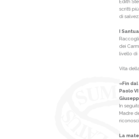
Edith Ste
scritti p
di salvez
I Santua
Raccogli
dei Carme
livello d
Vita dell
«Fin dal
Paolo VI
Giuseppe
In seguit
Madre de
riconosc
La mater