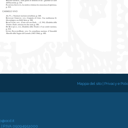
Mappa del sito
|
Privacy e Poli
fo@ocd.it
are. | P.IVA 05094951000