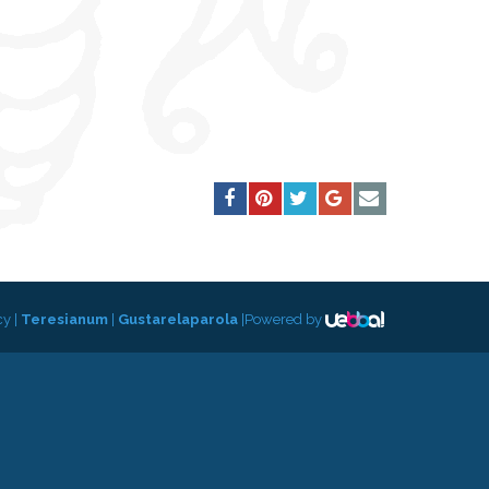
cy
|
Teresianum
|
Gustarelaparola
|
Powered by