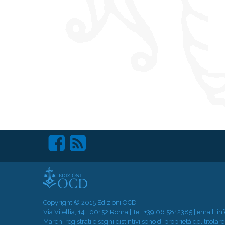
Copyright © 2015 Edizioni OCD
Via Vitellia, 14 | 00152 Roma | Tel.
+39 06 5812385
| email:
in
Marchi registrati e segni distintivi sono di proprietà del titol