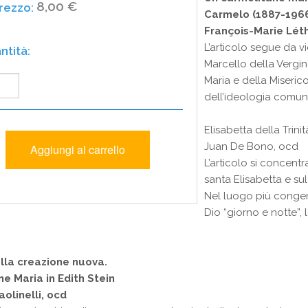
8,00 €
Carmelo (1887-196
François-Marie Léth
L’articolo segue da v
Marcello della Vergin
Maria e della Miseric
dell’ideologia comun
Elisabetta della Trini
Juan De Bono, ocd
L’articolo si concentra
santa Elisabetta e su
Nel luogo più congeni
Dio “giorno e notte”,
lla creazione nuova.
ne Maria in Edith Stein
olinelli, ocd