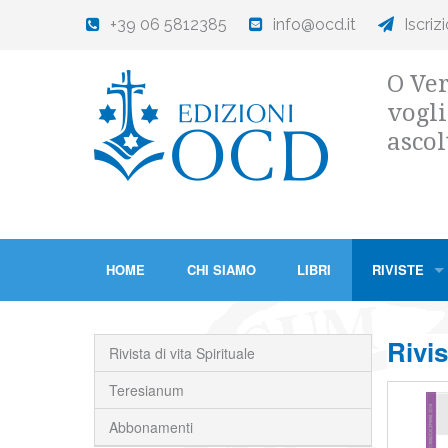
+39 06 5812385
info@ocd.it
Iscriz
O Ver
vogli
ascol
HOME
CHI SIAMO
LIBRI
RIVISTE
Rivis
Rivista di vita Spirituale
Teresianum
Abbonamenti