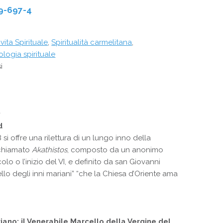
9-697-4
 vita Spirituale
,
Spiritualità carmelitana
,
ologia spirituale
i
d
 si offre una rilettura di un lungo inno della
 chiamato
Akathistos
, composto da un anonimo
olo o l’inizio del VI, e definito da san Giovanni
bello degli inni mariani” “che la Chiesa d’Oriente ama
ano: il Venerabile Marcello della Vergine del