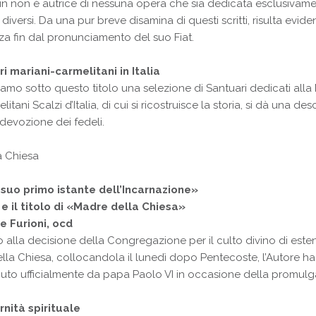
in non è autrice di nessuna opera che sia dedicata esclusivament
iù diversi. Da una pur breve disamina di questi scritti, risulta e
za fin dal pronunciamento del suo Fiat.
ri mariani-carmelitani in Italia
amo sotto questo titolo una selezione di Santuari dedicati all
litani Scalzi d’Italia, di cui si ricostruisce la storia, si dà una de
i devozione dei fedeli.
a Chiesa
 suo primo istante dell’Incarnazione»
 e il titolo di «Madre della Chiesa»
 Furioni, ocd
o alla decisione della Congregazione per il culto divino di este
lla Chiesa, collocandola il lunedì dopo Pentecoste, l’Autore ha
iuto ufficialmente da papa Paolo VI in occasione della promul
nità spirituale