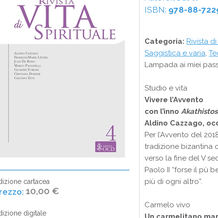
ISBN:
978-88-722
Categoria:
Rivista di
Saggistica e varia
,
Te
Lampada ai miei pass
Studio e vita
Vivere l’Avvento
con l’inno
Akathistos
Aldino Cazzago, oc
Per l’Avvento del 2018
tradizione bizantina
verso la fine del V sec
Paolo II “forse il pù 
più di ogni altro”.
dizione cartacea
10,00 €
Carmelo vivo
dizione digitale
Un carmelitano mari