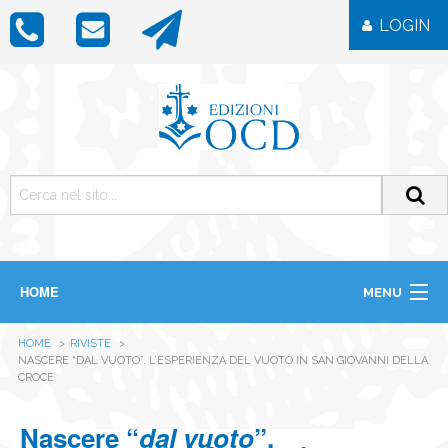
LOGIN
HOME
MENU
CHI SIAMO
HOME
RIVISTE
LIBRI
NASCERE “DAL VUOTO”. L’ESPERIENZA DEL VUOTO IN SAN GIOVANNI DELLA
RIVISTE
CROCE
ICONE
IMMAGINI
Nascere “
dal vuoto
”.
OGGETTISTICA