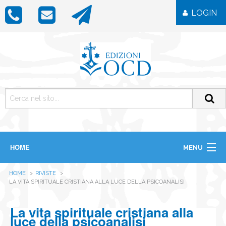
LOGIN
HOME
MENU
CHI SIAMO
HOME
RIVISTE
LIBRI
LA VITA SPIRITUALE CRISTIANA ALLA LUCE DELLA PSICOANALISI
RIVISTE
ICONE
La vita spirituale cristiana alla
IMMAGINI
luce della psicoanalisi
OGGETTISTICA