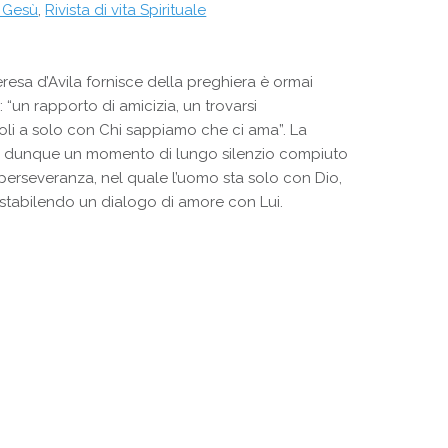
i Gesù
,
Rivista di vita Spirituale
resa d’Avila fornisce della preghiera è ormai
i: “un rapporto di amicizia, un trovarsi
li a solo con Chi sappiamo che ci ama”. La
 è dunque un momento di lungo silenzio compiuto
erseveranza, nel quale l’uomo sta solo con Dio,
tabilendo un dialogo di amore con Lui.