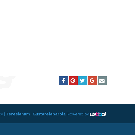
cy
|
Teresianum
|
Gustarelaparola
|
Powered by