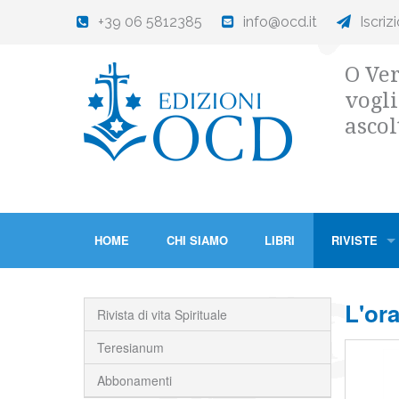
+39 06 5812385
info@ocd.it
Iscriz
O Ver
vogli
ascol
HOME
CHI SIAMO
LIBRI
RIVISTE
L'ora
Rivista di vita Spirituale
Teresianum
Abbonamenti