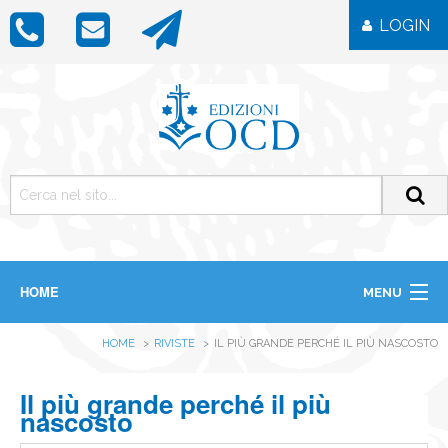
LOGIN
HOME
MENU
CHI SIAMO
HOME
RIVISTE
IL PIÙ GRANDE PERCHÉ IL PIÙ NASCOSTO
LIBRI
RIVISTE
ICONE
Il più grande perché il più
IMMAGINI
nascosto
OGGETTISTICA