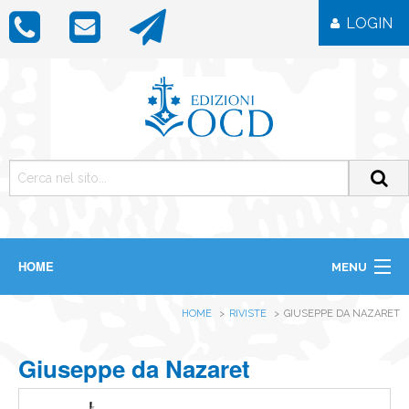
LOGIN
HOME
MENU
CHI SIAMO
HOME
RIVISTE
GIUSEPPE DA NAZARET
LIBRI
RIVISTE
ICONE
Giuseppe da Nazaret
IMMAGINI
OGGETTISTICA