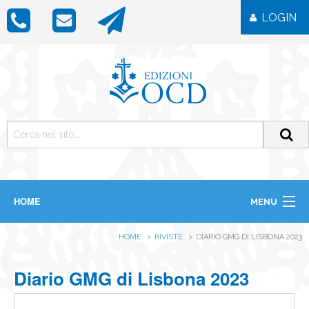
LOGIN
HOME
MENU
CHI SIAMO
HOME
RIVISTE
DIARIO GMG DI LISBONA 2023
LIBRI
RIVISTE
ICONE
Diario GMG di Lisbona 2023
IMMAGINI
OGGETTISTICA