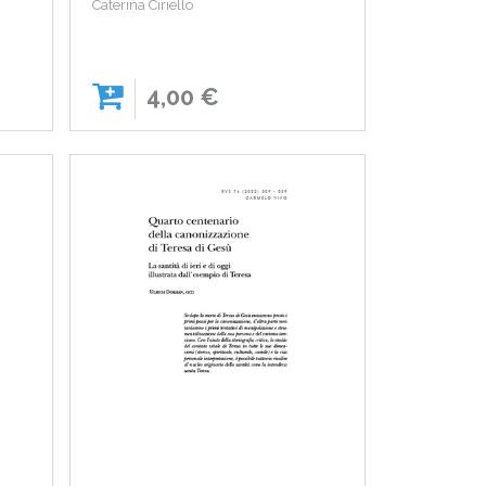
Caterina Ciriello
4,00 €