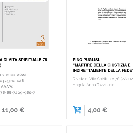
A DI VITA SPIRITUALE 76
PINO PUGLISI.
)
“MARTIRE DELLA GIUSTIZIA E
INDIRETTAMENTE DELLA FEDE
i stampa:
2022
Rivista di Vita Spirituale 76 (2/20
o pagine:
128
Angela Anna Tozzi, scic
:
AA.VV.
978-88-7229-980-7
11,00 €
4,00 €