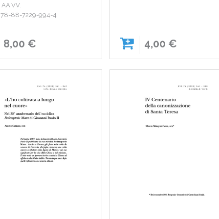
: AA.VV.
978-88-7229-994-4
8,00 €
4,00 €