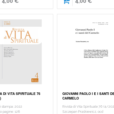
4,00 €
4,00 €
A DI VITA SPIRITUALE 76
GIOVANNI PAOLO I E I SANTI D
)
CARMELO
i stampa: 2022
Rivista di Vita Spirituale 76 (4/20
 pagine: 128
Szczepan Praśkiewicz, ocd