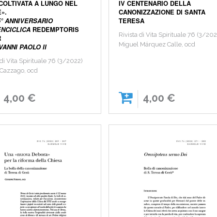
 COLTIVATA A LUNGO NEL
IV CENTENARIO DELLA
».
CANONIZZAZIONE DI SANTA
5° ANNIVERSARIO
TERESA
ENCICLICA
REDEMPTORIS
Rivista di Vita Spirituale 76 (3/20
R
Miguel Márquez Calle, ocd
VANNI PAOLO II
 di Vita Spirituale 76 (3/2022)
 Cazzago, ocd
4,00 €
4,00 €