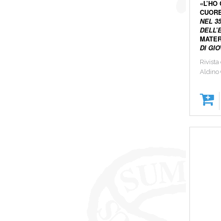
«L’HO
CUORE
NEL 3
DELL’
MATE
DI GIO
Rivista
Aldino