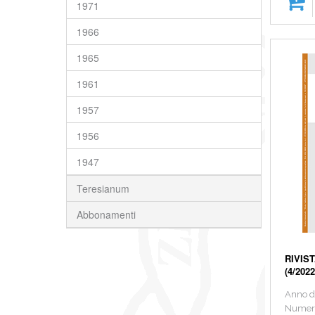
1971
1966
1965
1961
1957
1956
1947
Teresianum
Abbonamenti
RIVIST
(4/2022
Anno d
Numero