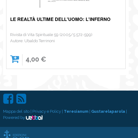
LE REALTÀ ULTIME DELL'UOMO: L'INFERNO
Rivista di Vita Spirituale 59 (2005/5:572-599)
Autore: Ubaldo Terrinoni
4,00 €
Mappa del sito
|
Privacy e Policy
|
Teresianum
|
Gustarelaparola
|
Powered by