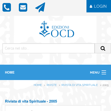
LOGIN
HOME
MENU
CHI SIAMO
HOME
RIVISTE
RIVISTA DI VITA SPIRITUALE
2005
LIBRI
RIVISTE
ICONE
Rivista di vita Spirituale - 2005
IMMAGINI
OGGETTISTICA