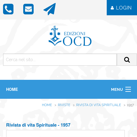
LOGIN
HOME
MENU
CHI SIAMO
HOME
RIVISTE
RIVISTA DI VITA SPIRITUALE
1957
LIBRI
RIVISTE
ICONE
Rivista di vita Spirituale - 1957
IMMAGINI
OGGETTISTICA