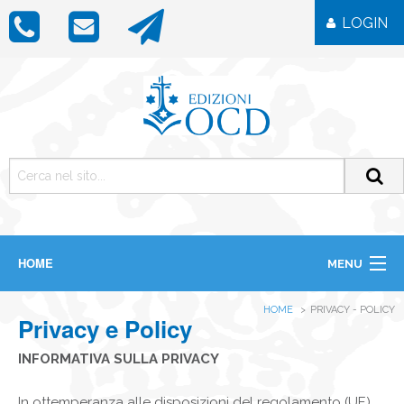
LOGIN
HOME
MENU
CHI SIAMO
HOME
PRIVACY - POLICY
LIBRI
Privacy e Policy
RIVISTE
ICONE
INFORMATIVA SULLA PRIVACY
IMMAGINI
OGGETTISTICA
In ottemperanza alle disposizioni del regolamento (UE)