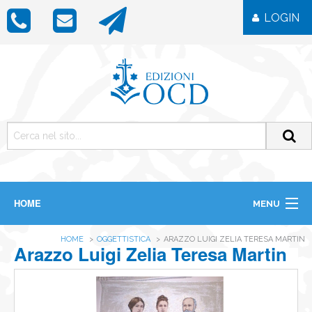
LOGIN
HOME
MENU
CHI SIAMO
HOME
OGGETTISTICA
ARAZZO LUIGI ZELIA TERESA MARTIN
LIBRI
Arazzo Luigi Zelia Teresa Martin
RIVISTE
ICONE
IMMAGINI
OGGETTISTICA