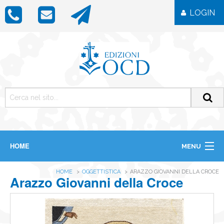
LOGIN
HOME
MENU
CHI SIAMO
HOME
OGGETTISTICA
ARAZZO GIOVANNI DELLA CROCE
LIBRI
Arazzo Giovanni della Croce
RIVISTE
ICONE
IMMAGINI
OGGETTISTICA