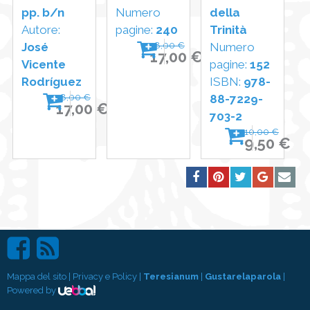
pp. b/n
Numero
della
Autore:
pagine:
240
Trinità
José
18,00 €
Numero
17,00 €
Vicente
pagine:
152
Rodríguez
ISBN:
978-
18,00 €
88-7229-
17,00 €
703-2
10,00 €
9,50 €
Mappa del sito
|
Privacy e Policy
|
Teresianum
|
Gustarelaparola
|
Powered by