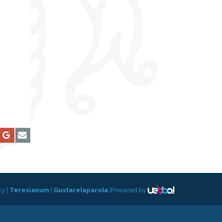
cy
|
Teresianum
|
Gustarelaparola
|
Powered by