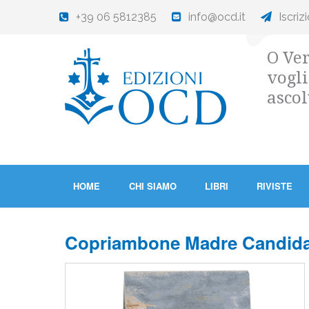
+39 06 5812385
info@ocd.it
Iscriz
O Ver
vogli
ascol
HOME
CHI SIAMO
LIBRI
RIVISTE
Copriambone Madre Candida d