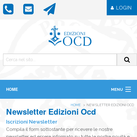
LOGIN
HOME
MENU
CHI SIAMO
HOME
NEWSLETTER EDIZIONI OCD
LIBRI
Newsletter Edizioni Ocd
RIVISTE
ICONE
Iscrizioni Newsletter
IMMAGINI
Compila il form sottostante per ricevere le nostre
OGGETTISTICA
newsletter ed essere informato su tutte le nostre novità e