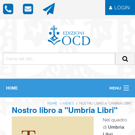
LOGIN
HOME
MENU
CHI SIAMO
HOME
NEWS
NOSTRO LIBRO A "UMBRIA LIBRI"
LIBRI
Nostro libro a "Umbria Libri"
RIVISTE
ICONE
Nel quadro
IMMAGINI
di
Umbria
OGGETTISTICA
Libri