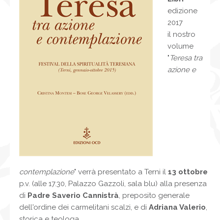
NEWS
edizione
CONTATTI
0
2017
il nostro
volume
"
Teresa tra
azione e
contemplazione
" verrà presentato a Terni il
13 ottobre
p.v. (alle 17.30, Palazzo Gazzoli, sala blu) alla presenza
di
Padre Saverio Cannistrà
, preposito generale
dell'ordine dei carmelitani scalzi, e di
Adriana Valerio
,
storica e teologa.