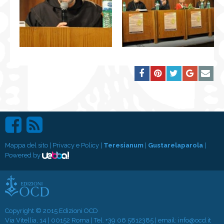
Mappa del sito
|
Privacy e Policy
|
Teresianum
|
Gustarelaparola
|
Powered by
Copyright © 2015 Edizioni OCD
Via Vitellia, 14 | 00152 Roma | Tel.
+39 06 5812385
| email:
info@ocd.it