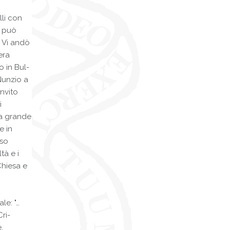
li con
i può
. Vi andò
era
 in Bul­
Nunzio a
invito
i
la grande
e in
sso
tà e i
Chiesa e
le: "…
ri­
,