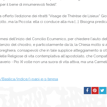
er il bene di innumerevoli fedeli".
 offerto l'edizione dei ritratti “Visage de Thérèse de Lisieux” Gi
­to...ma la Piccola: ella ci conduce alla riva [...]. Bisogna predic
 mesi dell'inizio del Concilio Ecumenico, per chiedere l'aiuto del
lenzio del chiostro, e particolarmente da là, la Chiesa molto si 
reghiera, consapevoli che in tale supplice atteggiamento si ot
 delle Religiose di vita contemplativa all'apostolato, che Compa
averio - Pio XI volle non una suora di vita attiva, ma una Carmel
a/Basilica/indice/i-papi-e-s-teresa