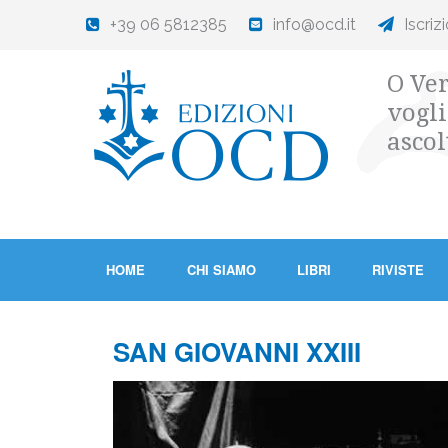
+39 06 5812385
info@ocd.it
Iscriz
O Ver
vogli
ascol
HOME
CHI SIAMO
LIBRI
RIVISTE
SAN GIOVANNI XXIII