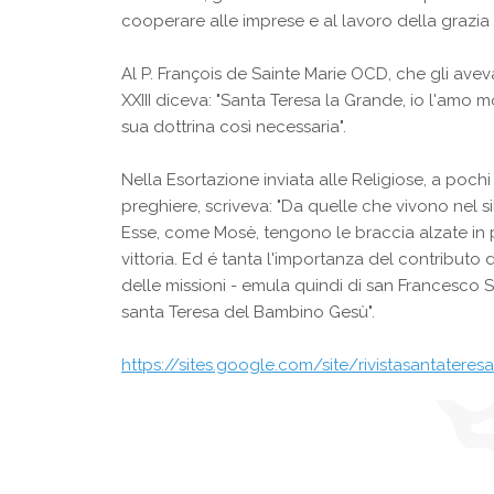
cooperare alle imprese e al lavoro della grazia p
Al P. François de Sainte Marie OCD, che gli aveva
XXIII diceva: "Santa Teresa la Grande, io l'amo mol
sua dottrina così necessaria".
Nella Esortazione inviata alle Religiose, a pochi
preghiere, scriveva: "Da quelle che vivono nel si
Esse, come Mosè, tengono le braccia alzate in p
vittoria. Ed é tanta l'importanza del contributo
delle missioni - emula quindi di san Francesco S
santa Teresa del Bambino Gesù".
https://sites.google.com/site/rivistasantateres