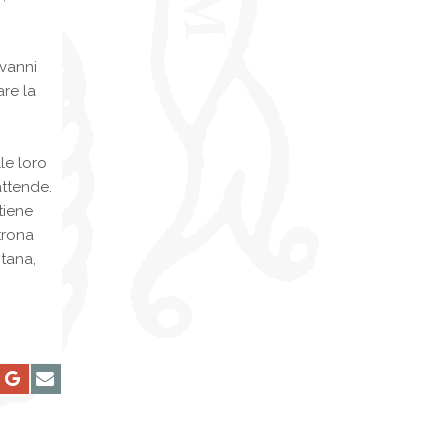
ovanni
are la
le loro
attende.
tiene
trona
itana,