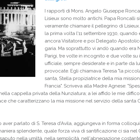
I rapporti di Mons. Angelo Giuseppe Roncal
Lisieux sono molto antichi. Papa Roncalli s
veramente chiamare il pellegrino di Lisieux
la prima volta l'11 settembre 1930, quando 
ancora Visitatore e poi Delegato Apostolico
garia. Ma soprattutto vi andò quando era 
Parigi, tre volte in incognito e due volte su 
ufficiale, sempre desiderate e in parte da lu
provocate. Egli chiamava Teresa "la picco
santa, Stella propiziatrice della mia mission
Francia". Scriveva alla Madre Agnese: "Spe
a cappella privata della Nunziatura; a lei affido le mie difficol
 pace che caratterizzano la mia missione nel servizio della santa 
 aver parlato di S. Teresa d'Avila, aggiungeva in forma colloquia
maniera splendente, quale forza viva di santificazione ci sia nel C
 saputo nella umiltà, nella semplicità, nell'abnegazione costante