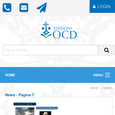
LOGIN
HOME
MENU
CHI SIAMO
HOME
NEWS
LIBRI
News - Pagina 7
RIVISTE
ICONE
IMMAGINI
OGGETTISTICA