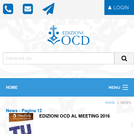
LOGIN
HOME
MENU
CHI SIAMO
HOME
NEWS
LIBRI
News - Pagina 12
RIVISTE
EDIZIONI OCD AL MEETING 2016
ICONE
IMMAGINI
OGGETTISTICA