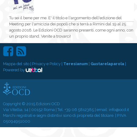
NEWS
CONTATTI
0
Tu sei il bene per me. E' il titolo e l'argomento dell'edizione del
Meeting per l'amicizia dei popoli che si terrà a Rimini dal 19 al 25
agosto 2016. Le Edizioni OCD saranno presenti, come ogni anno, con
un proprio stand. Venite a trovarci!
Mappa del sito
|
Privacy e Policy
|
Teresianum
|
Gustarelaparola
|
Powered by
Copyright © 2015 Edizioni OCD
Via Vitellia, 14 | 00152 Roma | Tel.
+39 06 5812385
| email:
info@ocd.it
Marchi registrati e segni distintivi sono di proprietà del titolare. | P.IVA
05094951000