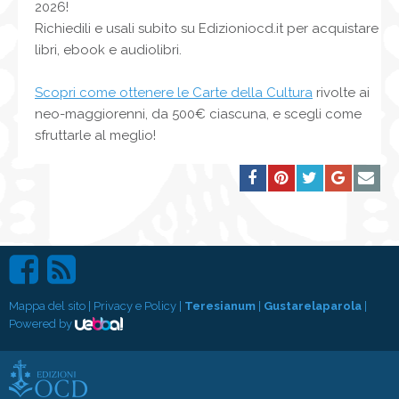
2026!
Richiedili e usali subito su Edizioniocd.it per acquistare
libri, ebook e audiolibri.
Scopri come ottenere le Carte della Cultura
rivolte ai
neo-maggiorenni, da 500€ ciascuna, e scegli come
sfruttarle al meglio!
Mappa del sito
|
Privacy e Policy
|
Teresianum
|
Gustarelaparola
|
Powered by