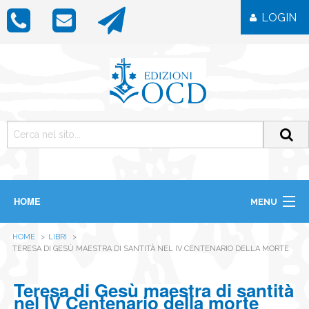
LOGIN
HOME
MENU
CHI SIAMO
HOME
LIBRI
LIBRI
TERESA DI GESÙ MAESTRA DI SANTITÀ NEL IV CENTENARIO DELLA MORTE
RIVISTE
ICONE
Teresa di Gesù maestra di santità
IMMAGINI
nel IV Centenario della morte
OGGETTISTICA