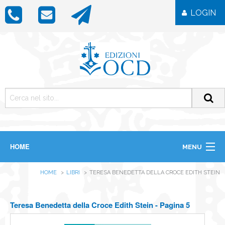
LOGIN
HOME
MENU
CHI SIAMO
HOME
LIBRI
TERESA BENEDETTA DELLA CROCE EDITH STEIN
LIBRI
RIVISTE
ICONE
Teresa Benedetta della Croce Edith Stein - Pagina 5
IMMAGINI
OGGETTISTICA