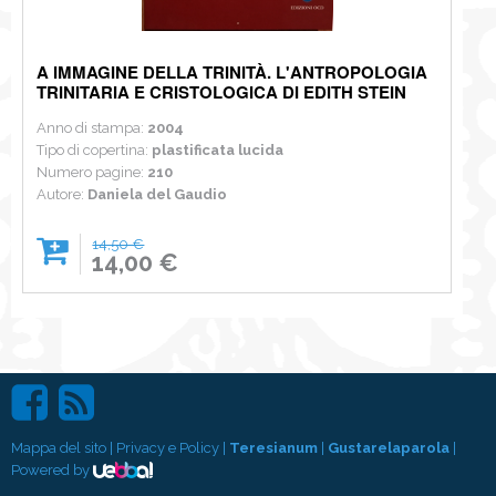
A IMMAGINE DELLA TRINITÀ. L'ANTROPOLOGIA
TRINITARIA E CRISTOLOGICA DI EDITH STEIN
Anno di stampa:
2004
Tipo di copertina:
plastificata lucida
Numero pagine:
210
Autore:
Daniela del Gaudio
14,50 €
14,00 €
Mappa del sito
|
Privacy e Policy
|
Teresianum
|
Gustarelaparola
|
Powered by