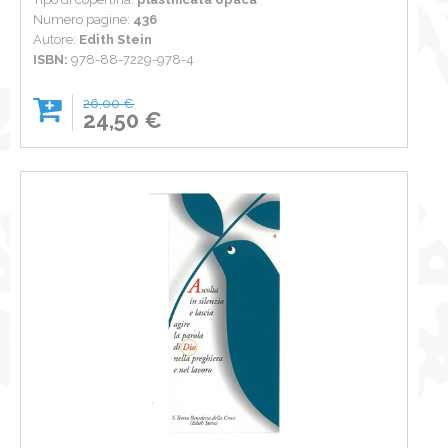
Numero pagine:
436
Autore:
Edith Ste
in
ISBN:
978-88-7229-978-4
26,00 €
24,50 €