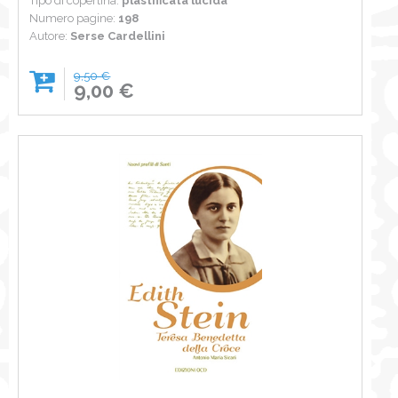
Tipo di copertina:
plastificata lucida
Numero pagine:
198
Autore:
Serse Cardellini
9,50 €
9,00 €