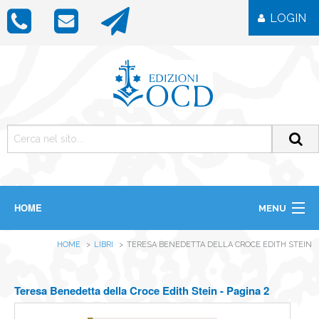
LOGIN
HOME
MENU
CHI SIAMO
HOME
LIBRI
TERESA BENEDETTA DELLA CROCE EDITH STEIN
LIBRI
RIVISTE
ICONE
Teresa Benedetta della Croce Edith Stein - Pagina 2
IMMAGINI
OGGETTISTICA