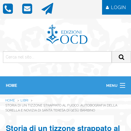
LOGIN
HOME
MENU
CHI SIAMO
HOME
LIBRI
LIBRI
STORIA DI UN TIZZONE STRAPPATO AL FUOCO. AUTOBIOGRAFIA DELLA
RIVISTE
SORELLA E NOVIZIA DI SANTA TERESA DI GESÙ BAMBINO
ICONE
IMMAGINI
Storia di un tizzone strappato al
OGGETTISTICA