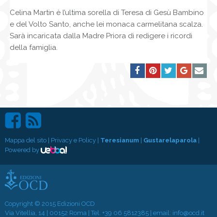
Celina Martin è l’ultima sorella di Teresa di Gesù Bambino
e del Volto Santo, anche lei monaca carmelitana scalza.
Sarà incaricata dalla Madre Priora di redigere i ricordi
della famiglia.
Mappa del sito
|
Privacy e Policy
|
Teresianum
|
Gustarelaparola
|
Powered by
Copyright © 2015 Edizioni OCD
Via Vitellia, 14 | 00152 Roma | Tel.
+39 06 5812385
| email:
info@ocd.it