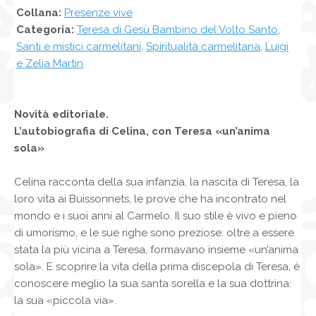
Collana:
Presenze vive
Categoria:
Teresa di Gesù Bambino del Volto Santo
,
Santi e mistici carmelitani
,
Spiritualità carmelitana
,
Luigi
e Zelia Martin
Novità editoriale.
L’autobiografia di Celina, con Teresa «un’anima
sola»
Celina racconta della sua infanzia, la nascita di Teresa, la
loro vita ai Buissonnets, le prove che ha incontrato nel
mondo e i suoi anni al Carmelo. Il suo stile è vivo e pieno
di umorismo, e le sue righe sono preziose: oltre a essere
stata la più vicina a Teresa, formavano insieme «un’anima
sola». E scoprire la vita della prima discepola di Teresa, è
conoscere meglio la sua santa sorella e la sua dottrina:
la sua «piccola via».