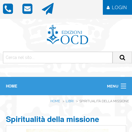
LOGIN
HOME
MENU
CHI SIAMO
HOME
LIBRI
SPIRITUALITÀ DELLA MISSIONE
LIBRI
RIVISTE
ICONE
Spiritualità della missione
IMMAGINI
OGGETTISTICA