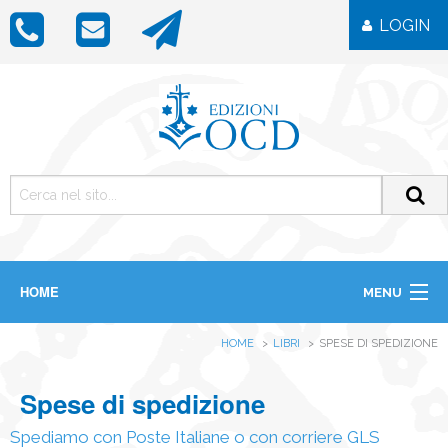
LOGIN
HOME
MENU
CHI SIAMO
HOME
LIBRI
SPESE DI SPEDIZIONE
LIBRI
RIVISTE
ICONE
Spese di spedizione
IMMAGINI
OGGETTISTICA
Spediamo con Poste Italiane o con corriere GLS