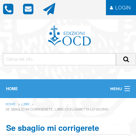
LOGIN
HOME
MENU
CHI SIAMO
HOME
LIBRI
LIBRI
SE SBAGLIO MI CORRIGERETE, LIBRO DI ELISABETTA LO IACONO
RIVISTE
ICONE
Se sbaglio mi corrigerete
IMMAGINI
OGGETTISTICA