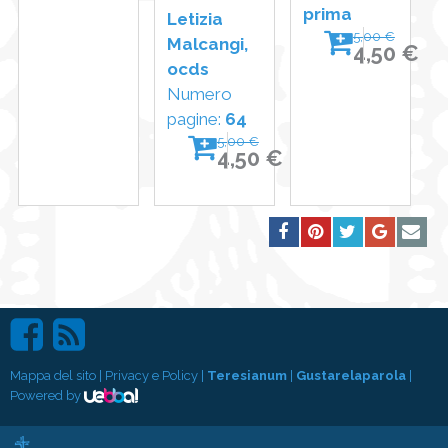
prima
Letizia
5,00 €
Malcangi,
4,50 €
ocds
Numero
pagine:
64
5,00 €
4,50 €
Mappa del sito
|
Privacy e Policy
|
Teresianum
|
Gustarelaparola
|
Powered by