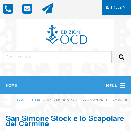
LOGIN
HOME
MENU
CHI SIAMO
HOME
LIBRI
SAN SIMONE STOCK E LO SCAPOLARE DEL CARMINE
LIBRI
RIVISTE
ICONE
San Simone Stock e lo Scapolare
IMMAGINI
del Carmine
OGGETTISTICA