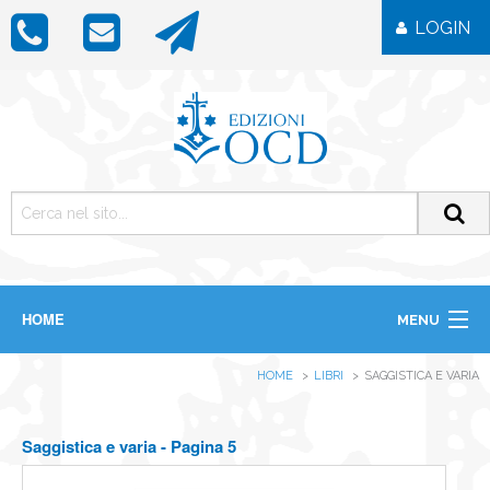
LOGIN
HOME
MENU
CHI SIAMO
HOME
LIBRI
SAGGISTICA E VARIA
LIBRI
RIVISTE
ICONE
Saggistica e varia - Pagina 5
IMMAGINI
OGGETTISTICA