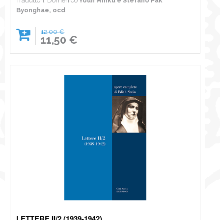
Traduttori: Domenico
Youn Minku e Stefano Pak
Byonghae, ocd
12,00 €
11,50 €
LETTERE II/2 (1939-1942)