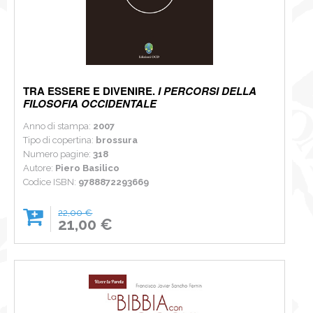
TRA ESSERE E DIVENIRE.
I PERCORSI DELLA
FILOSOFIA OCCIDENTALE
Anno di stampa:
2007
Tipo di copertina:
brossura
Numero pagine:
318
Autore:
Piero Basilico
Codice ISBN:
9788872293669
22,00 €
21,00 €