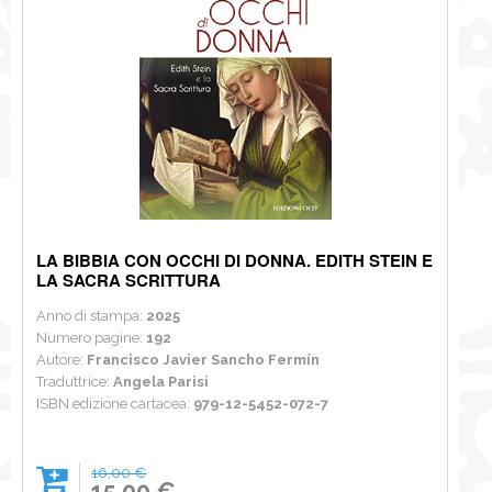
LA BIBBIA CON OCCHI DI DONNA. EDITH STEIN E
LA SACRA SCRITTURA
Anno di stampa:
2025
Numero pagine:
192
Autore:
Francisco Javier Sancho Fermín
Traduttrice:
Angela Parisi
ISBN edizione cartacea:
979-12-5452-072-7
16,00 €
15,00 €