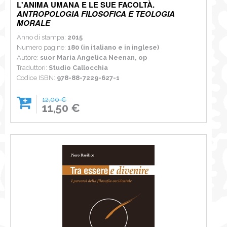
L'ANIMA UMANA E LE SUE FACOLTÀ.
ANTROPOLOGIA FILOSOFICA E TEOLOGIA
MORALE
Anno di stampa:
2015
Numero pagine:
180 (in italiano e in inglese)
Autore:
suor Maria Angelica Neenan, op
Traduttori:
Studio Callocchia
Codice ISBN:
978-88-7229-627-1
12,00 €
11,50 €