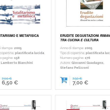
ITARISMO E METAFISICA
ERUDITE DEGUSTAZIONI
RIMAN
TRA CUCINA E CULTURA
i stampa:
2005
Anno di stampa:
2005
 copertina:
plastificata lucida
Tipo di copertina:
plastificata lu
o pagine:
158
Numero pagine:
176
:
Lamberto Bianchini
Autore:
Giovanni Guadagno,
Stefano Pelizzoni
7,00 €
7,50 €
6,50 €
7,00 €