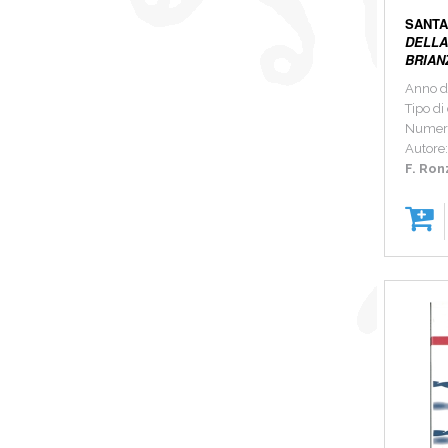
SANT
DELLA
BRIAN
Anno d
Tipo di
Numer
Autore
F. Ron