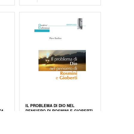
IL PROBLEMA DI DIO NEL
ZA
PENSIERO DI ROSMINI E GIOBERTI
Anno di stampa:
2010
Tipo di copertina:
plastificata lucida
cida
Numero pagine:
128