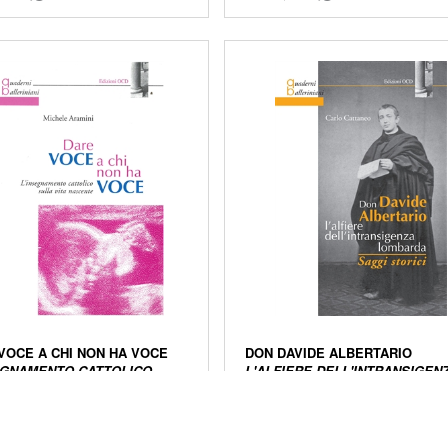
VOCE A CHI NON HA VOCE
DON DAVIDE ALBERTARIO
EGNAMENTO CATTOLICO
L'ALFIERE DELL'INTRANSIGEN
 VITA NASCENTE
LOMBARDA. SAGGI STORICI
i stampa:
2009
Anno di stampa:
2009
 copertina:
plastificata lucida
Tipo di copertina:
plastificata lu