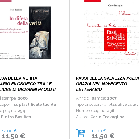
FESA DELLA VERITÀ
PASSI DELLA SALVEZZA
POESI
RARIO FILOSOFICO TRA LE
GRAZIA NEL NOVECENTO
LICHE DI GIOVANNI PAOLO II
LETTERARIO
i stampa:
2006
Anno di stampa:
2007
 copertina:
plastificata lucida
Tipo di copertina:
plastificata lu
o pagine:
254
Numero pagine:
238
:
Pietro Basilico
Autore:
Carlo Travaglino
12,00 €
12,00 €
11,50 €
11,50 €