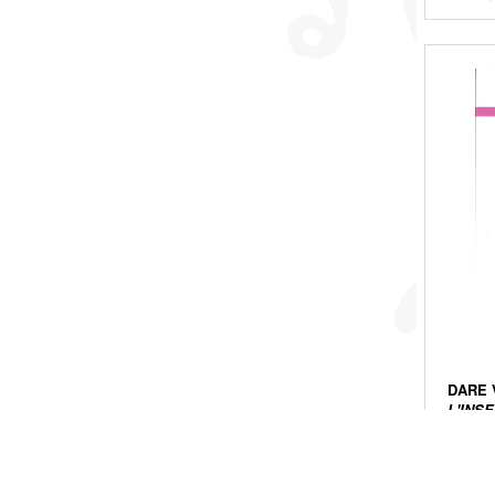
DARE 
L'INS
SULLA
Anno d
Tipo di