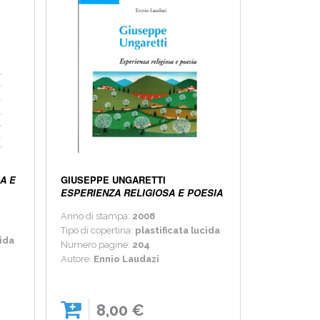
A E
GIUSEPPE UNGARETTI
ESPERIENZA RELIGIOSA E POESIA
Anno di stampa:
2008
Tipo di copertina:
plastificata lucida
cida
Numero pagine:
204
Autore:
Ennio Laudazi
8,00 €