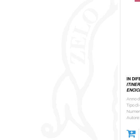
IN DI
ITINE
ENCIC
Anno d
Tipo di
Numer
Autore