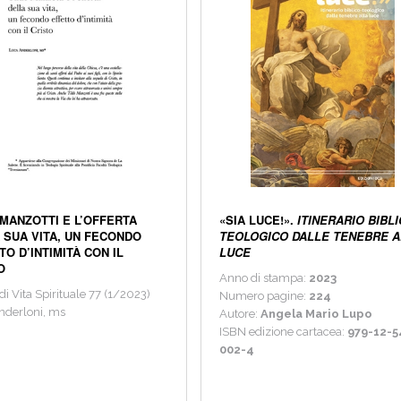
 MANZOTTI E L’OFFERTA
«SIA LUCE!».
ITINERARIO BIBLI
 SUA VITA, UN FECONDO
TEOLOGICO DALLE TENEBRE 
TO D’INTIMITÀ CON IL
LUCE
O
Anno di stampa:
2023
 di Vita Spirituale 77 (1/2023)
Numero pagine:
224
nderloni, ms
Autore:
Angela Mario Lupo
ISBN edizione cartacea:
979-12-5
002-4