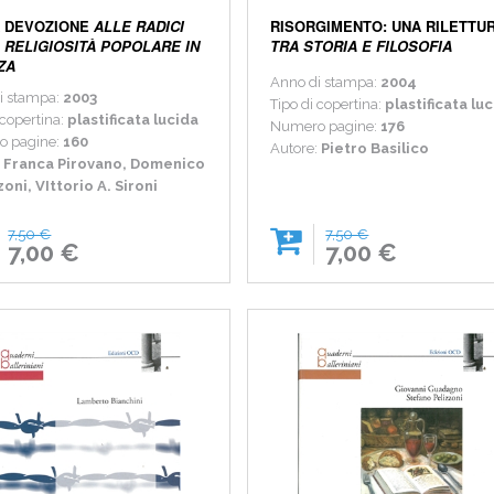
A DEVOZIONE
ALLE RADICI
RISORGIMENTO: UNA RILETTU
 RELIGIOSITÀ POPOLARE IN
TRA STORIA E FILOSOFIA
ZA
Anno di stampa:
2004
i stampa:
2003
Tipo di copertina:
plastificata lu
 copertina:
plastificata lucida
Numero pagine:
176
o pagine:
160
Autore:
Pietro Basilico
:
Franca Pirovano, Domenico
zoni, VIttorio A. Sironi
7,50 €
7,50 €
7,00 €
7,00 €