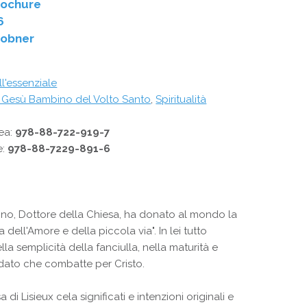
rochure
6
Dobner
ll'essenziale
i Gesù Bambino del Volto Santo
,
Spiritualità
ea:
978-88-722-919-7
e:
978-88-7229-891-6
no, Dottore della Chiesa, ha donato al mondo la
 dell'Amore e della piccola via". In lei tutto
la semplicità della fanciulla, nella maturità e
ldato che combatte per Cristo.
sa di Lisieux cela significati e intenzioni originali e