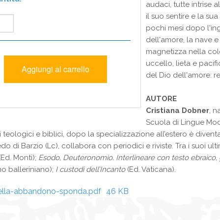
audaci, tutte intrise 
il suo sentire e la s
pochi mesi dopo l'ing
dell'amore, la nave e 
magnetizza nella col
uccello, lieta e pacif
del Dio dell'amore: r
AUTORE
Cristiana Dobner
, n
Scuola di Lingue Mode
 teologici e biblici, dopo la specializzazione all’estero è diven
 di Barzio (Lc), collabora con periodici e riviste. Tra i suoi ulti
(Ed. Monti);
Esodo, Deuteronomio. Interlineare con testo ebraico, 
o balleriniano);
I custodi dell’Incanto
(Ed. Vaticana).
ella-abbandono-sponda.pdf
46 KB