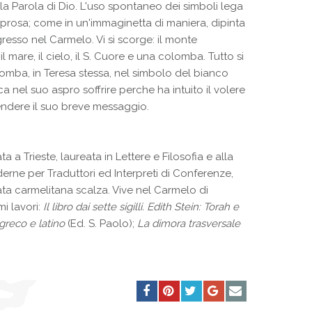
alla Parola di Dio. L'uso spontaneo dei simboli lega
ua prosa; come in un'immaginetta di maniera, dipinta
resso nel Carmelo. Vi si scorge: il monte
il mare, il cielo, il S. Cuore e una colomba. Tutto si
omba, in Teresa stessa, nel simbolo del bianco
ica nel suo aspro soffrire perche ha intuito il volere
endere il suo breve messaggio.
ata a Trieste, laureata in Lettere e Filosofia e alla
rne per Traduttori ed Interpreti di Conferenze,
tata carmelitana scalza. Vive nel Carmelo di
mi lavori:
Il libro dai sette sigilli. Edith Stein: Torah e
greco e latino
(Ed. S. Paolo);
La dimora trasversale