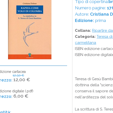
Tipo di copertina:
b
Numero pagine:
17
Autore:
Cristiana 
Edizione:
prima
Collana:
Ripartire da
Categoria:
Teresa d
carmelitana
ISBN edizione cartac
ISBN edizione digital
dizione cartacea
12,50 €
12,00 €
Teresa di Gesù Bambi
dottrina della "scienza
conserva il sapore del
izione digitale (.pdf)
6,00 €
nell'arditezza del so
La scrittura di S. Tere