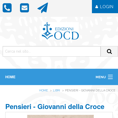
LOGIN
HOME
MENU
CHI SIAMO
HOME
LIBRI
PENSIERI - GIOVANNI DELLA CROCE
LIBRI
RIVISTE
ICONE
Pensieri - Giovanni della Croce
IMMAGINI
OGGETTISTICA