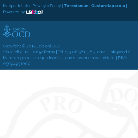
Mappa del sito
|
Privacy e Policy
|
Teresianum
|
Gustarelaparola
|
Powered by
Copyright © 2015 Edizioni OCD
Via Vitellia, 14 | 00152 Roma | Tel.
+39 06 5812385
| email:
info@ocd.it
Marchi registrati e segni distintivi sono di proprietà del titolare. | P.IVA
05094951000