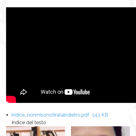
indice_nonmisonotirataindietro.pdf
143 KB
Indice del testo