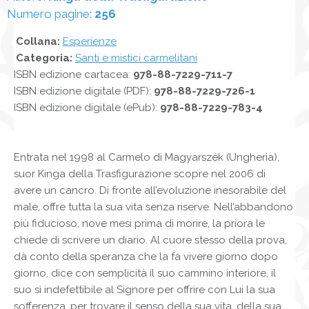
Numero pagine:
256
Collana:
Esperienze
Categoria:
Santi e mistici carmelitani
ISBN edizione cartacea:
978-88-7229-711-7
ISBN edizione digitale (PDF):
978-88-7229-726-1
ISBN edizione digitale (ePub):
978-88-7229-783-4
Entrata nel 1998 al Carmelo di Magyarszék (Ungheria),
suor Kinga della Trasfigurazione scopre nel 2006 di
avere un cancro. Di fronte all’evoluzione inesorabile del
male, offre tutta la sua vita senza riserve. Nell’abbandono
più fiducioso, nove mesi prima di morire, la priora le
chiede di scrivere un diario. Al cuore stesso della prova,
dà conto della speranza che la fa vivere giorno dopo
giorno, dice con semplicità il suo cammino interiore, il
suo sì indefettibile al Signore per offrire con Lui la sua
sofferenza, per trovare il senso della sua vita, della sua