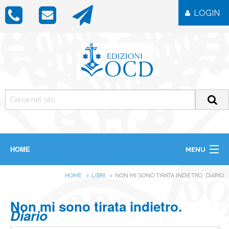
LOGIN
HOME
MENU
CHI SIAMO
HOME
LIBRI
NON MI SONO TIRATA INDIETRO. DIARIO
LIBRI
RIVISTE
ICONE
Non mi sono tirata indietro.
IMMAGINI
Diario
OGGETTISTICA