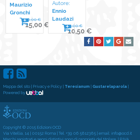
Autore:
Maurizio
Ennio
Gronchi
Laudazi
16,00 €
15,00 €
11,00 €
10,50 €
Mappa del sito
|
Privacy e Policy
|
Teresianum
|
Gustarelaparola
|
Powered by
Copyright © 2015 Edizioni OCD
Via Vitellia, 14 | 00152 Roma | Tel.
+39 06 5812385
| email:
info@ocd.it
Marchi registrati e segni distintivi sono di proprietà del titolare. | P.IVA