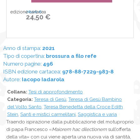
edizione cartacea
26,00 €
24,50 €
Anno di stampa:
2021
Tipo di copertina:
brossura a filo refe
Numero pagine:
496
ISBN edizione cartacea:
978-88-7229-983-8
Autore:
Iacopo Iadarola
Collana:
Tesi di approfondimento
Categoria:
Teresa di Gesù
,
Teresa di Gesù Bambino
del Volto Santo
,
Teresa Benedetta della Croce Edith
Stein
,
Santi e mistici carmelitani
,
Saggistica e varia
Traendo ispirazione dalla pubblicazione del motuproprio
di papa Francesco «
Maiorem hac dilectionem
sull’offerta
della vita» con cui viene aperta una nuova via di santità,