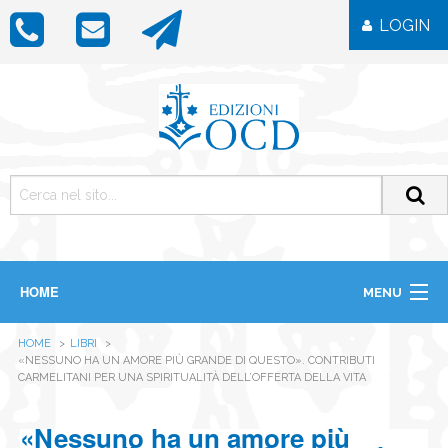
LOGIN
HOME
MENU
CHI SIAMO
HOME
LIBRI
LIBRI
«NESSUNO HA UN AMORE PIÙ GRANDE DI QUESTO». CONTRIBUTI
RIVISTE
CARMELITANI PER UNA SPIRITUALITÀ DELL’OFFERTA DELLA VITA
ICONE
IMMAGINI
«Nessuno ha un amore più
OGGETTISTICA