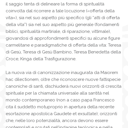
il saggio tenta di delineare la forma di spiritualità
coinvolta dal ricorrere a tale locuzione («offerta della
vita»), sia nel suo aspetto più specifico (gli “atti di offerta
della vita”) sia nel suo aspetto più generale (fondamenti
biblici, spiritualità martiriale, di riparazione, vittimale),
giovandosi di approfondimenti specifici su alcune figure
carmelitane e paradigmatiche di offerta della vita: Teresa
di Gesù, Teresa di Gesù Bambino, Teresa Benedetta della
Croce, Kinga della Trasfigurazione.
La nuova via di canonizzazione inaugurata da Maiorem
hac dilectionem, oltre che riconoscere nuove fattispecie
canoniche di santi, dischiuderà nuovi orizzonti di crescita
spirituale per la chiamata universale alla santità nel
mondo contemporaneo (non a caso papa Francesco
cita il suddetto motuproprio in apertura della recente
esortazione apostolica Gaudete et exsultate); orizzonti
che, nelle loro potenzialità, ancora devono essere
contemplati e scrutati nell’indagine teologica e nella