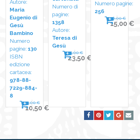
Autore:
Numero pagine:
Numero di
Maria
256
pagine:
Eugenio di
16,00 €
1358
15,00 €
Gesù
Autore:
Bambino
Teresa di
Numero
Gesù
pagine:
130
25,00 €
ISBN
23,50 €
edizione
cartacea:
978-88-
7229-884-
8
11,00 €
10,50 €