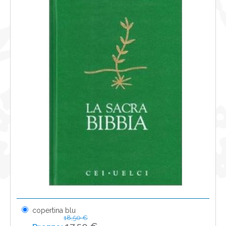
NEWS
CONTATTI
0
copertina blu
18,50 €
17,50 €