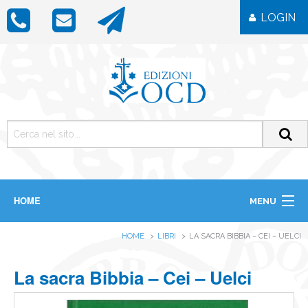
LOGIN
HOME
MENU
CHI SIAMO
HOME
LIBRI
LA SACRA BIBBIA – CEI – UELCI
LIBRI
RIVISTE
ICONE
La sacra Bibbia – Cei – Uelci
IMMAGINI
OGGETTISTICA