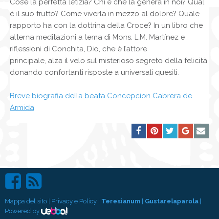
Cos’è la perfetta letizia? Chi è che la genera in noi? Qual
è il suo frutto? Come viverla in mezzo al dolore? Quale
rapporto ha con la dottrina della Croce? In un libro che
alterna meditazioni a tema di Mons. L.M. Martínez e
riflessioni di Conchita, Dio, che è l’attore
principale, alza il velo sul misterioso segreto della felicità
donando confortanti risposte a universali quesiti.
Breve biografia della beata Concepcion Cabrera de
Armida
Mappa del sito
|
Privacy e Policy
|
Teresianum
|
Gustarelaparola
|
Powered by