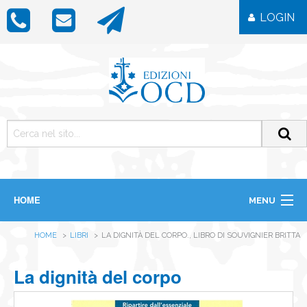
LOGIN
HOME
MENU
CHI SIAMO
HOME
LIBRI
LA DIGNITÀ DEL CORPO., LIBRO DI SOUVIGNIER BRITTA
LIBRI
RIVISTE
ICONE
La dignità del corpo
IMMAGINI
OGGETTISTICA