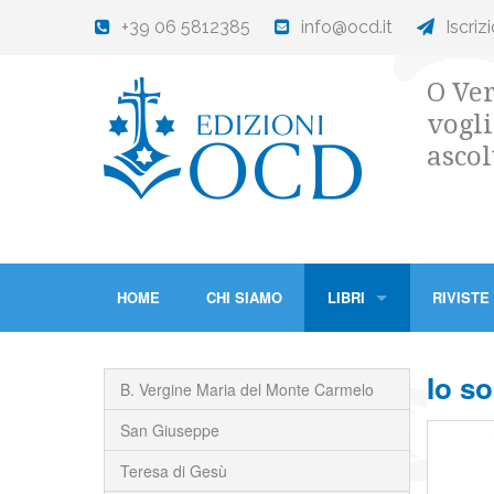
+39 06 5812385
info@ocd.it
Iscriz
O Ver
vogli
ascol
HOME
CHI SIAMO
LIBRI
RIVISTE
Io so
B. Vergine Maria del Monte Carmelo
San Giuseppe
Teresa di Gesù