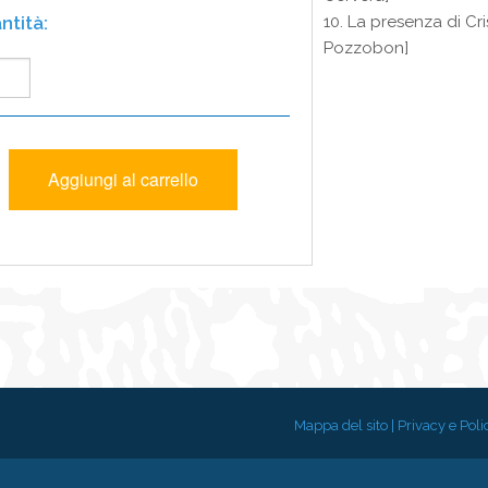
10. La presenza di Cri
Pozzobon]
Mappa del sito
|
Privacy e Poli