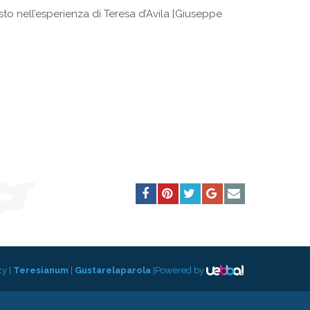
sto nell’esperienza di Teresa d’Avila [Giuseppe
cy
|
Teresianum
|
Gustarelaparola
|
Powered by