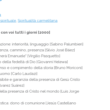
a
spirituale
,
Spiritualità carmelitana
con voi tutti i giorni [2000]
zione: interiorità, linguaggio [Sabino Palumbieri]
resenza, cammino, presenza [Silvio José Báez]
amerà Emanuele” [Virgilio Pasquetto]
vo della fedeltà di Dio [Giovanni Helewa]
 senso e compimento della storia [Bruno Moriconi]
ll’uomo [Carlo Laudazi]
isibile e garanzia della presenza di Gesù Cristo
Álvarez Suárez]
 della presenza di Cristo nel mondo [Luis Jorge
istica: dono di comunione [Jesús Castellano