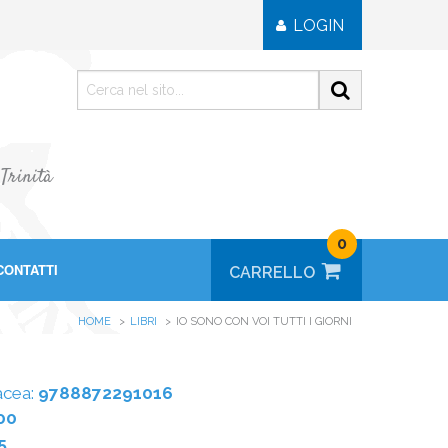
LOGIN
 Trinità
0
CONTATTI
HOME
LIBRI
IO SONO CON VOI TUTTI I GIORNI
acea:
9788872291016
00
5