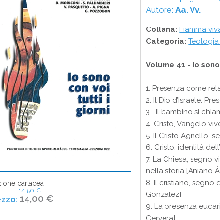
Autore:
Aa. Vv.
Collana:
Fiamma viv
Categoria:
Teologia 
Volume 41 - Io sono 
1. Presenza come rela
2. Il Dio d’Israele: P
3. “Il bambino si chi
4. Cristo, Vangelo vi
5. Il Cristo Agnello,
6. Cristo, identità de
7. La Chiesa, segno v
nella storia [Aniano 
8. Il cristiano, segno
zione cartacea
14,50 €
González]
14,00 €
9. La presenza eucar
Cervera]