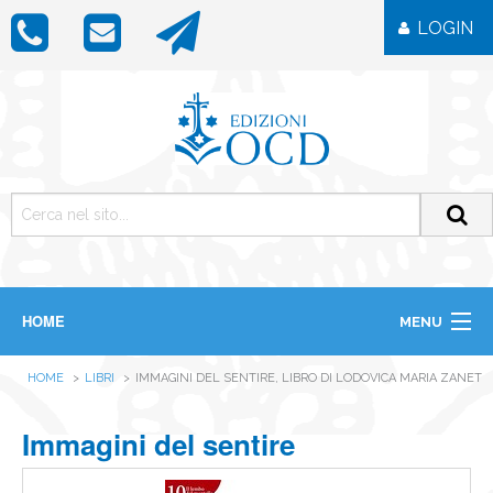
LOGIN
HOME
MENU
CHI SIAMO
HOME
LIBRI
IMMAGINI DEL SENTIRE, LIBRO DI LODOVICA MARIA ZANET
LIBRI
RIVISTE
ICONE
Immagini del sentire
IMMAGINI
OGGETTISTICA