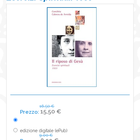
NEWS
CONTATTI
0
16,50 €
15,50 €
edizione digitale (ePub)
9,00 €