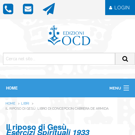
LOGIN
HOME
MENU
CHI SIAMO
HOME
LIBRI
LIBRI
IL RIPOSO DI GESÙ, LIBRO DI CONCEPCION CABRERA DE ARMIDA
RIVISTE
ICONE
Il riposo di Gesù.
IMMAGINI
Esercizi Spirituali 1933
OGGETTISTICA