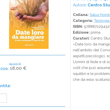
Autore:
Centro Stud
Collana:
Salus Homin
Categoria:
Teologia
ISBN:
978887229432
Edizione:
prima
Curatori:
Centro Stud
«Date loro da mangiar
nell'ambito del Conv
aspetti psicologici, soc
Uomini di fede e di sc
19,00 €
18,00 €
volti che può assumer
squilibri e le problem
che da esso scaturis