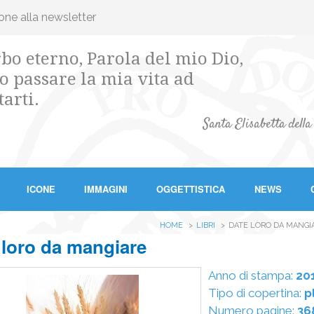
ione alla newsletter
bo eterno, Parola del mio Dio,
o passare la mia vita ad
tarti.
Santa Elisabetta della
ICONE
IMMAGINI
OGGETTISTICA
NEWS
HOME
LIBRI
DATE LORO DA MANGIA
 loro da mangiare
Anno di stampa:
20
Tipo di copertina:
pl
Numero pagine:
36